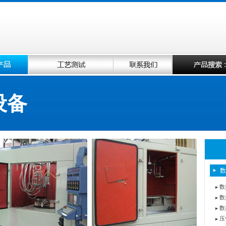
设备
数
数
数
数
压